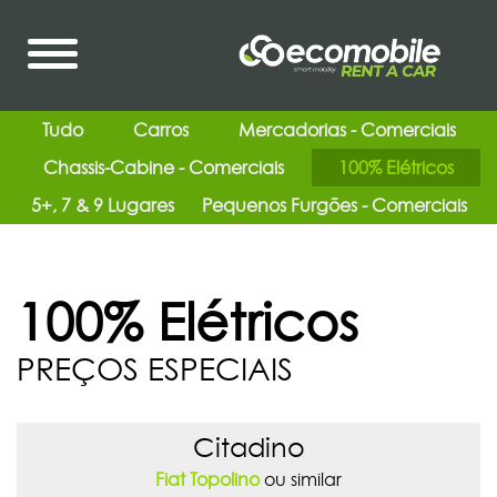
Tudo
Carros
Mercadorias - Comerciais
Chassis-Cabine - Comerciais
100% Elétricos
5+, 7 & 9 Lugares
Pequenos Furgões - Comerciais
100% Elétricos
PREÇOS ESPECIAIS
Citadino
Fiat Topolino
ou similar