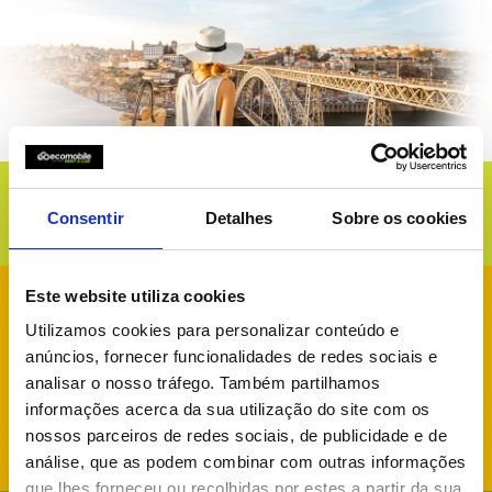
NOVO BALCÃO
Consentir
Detalhes
Sobre os cookies
VILA NOVA DE GAIA
Este website utiliza cookies
Utilizamos cookies para personalizar conteúdo e
anúncios, fornecer funcionalidades de redes sociais e
analisar o nosso tráfego. Também partilhamos
informações acerca da sua utilização do site com os
nossos parceiros de redes sociais, de publicidade e de
análise, que as podem combinar com outras informações
que lhes forneceu ou recolhidas por estes a partir da sua