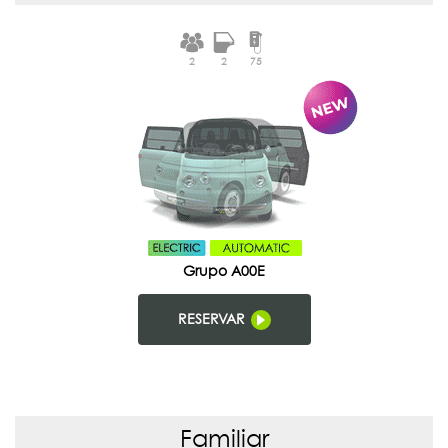
2
2
75
Grupo A00E
RESERVAR
Familiar