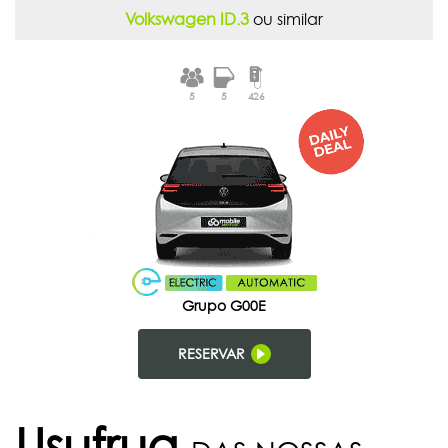
Volkswagen ID.3
ou similar
5
5
426
Grupo G00E
RESERVAR
Usufrua