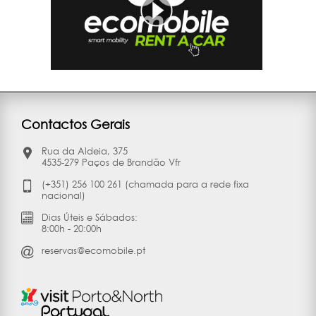
Contactos Gerais
Rua da Aldeia, 375
4535-279 Paços de Brandão Vfr
(+351) 256 100 261 (chamada para a rede fixa
nacional)
Dias Úteis e Sábados:
8:00h - 20:00h
reservas@ecomobile.pt