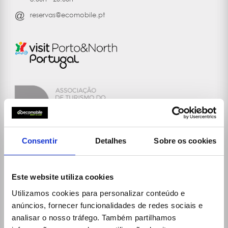
reservas@ecomobile.pt
Consentir
Detalhes
Sobre os cookies
Ligações
Este website utiliza cookies
30 Rent
A Ecomobile
Utilizamos cookies para personalizar conteúdo e
anúncios, fornecer funcionalidades de redes sociais e
Balcões (localizações e horários)
analisar o nosso tráfego. Também partilhamos
Condições Gerais de Aluguer