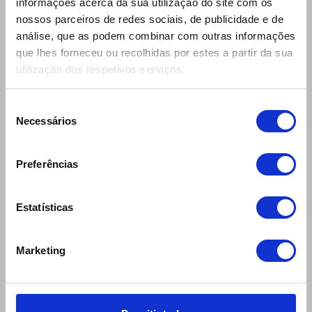
informações acerca da sua utilização do site com os
Perguntas e Respostas
nossos parceiros de redes sociais, de publicidade e de
análise, que as podem combinar com outras informações
Seguros e Coberturas
que lhes forneceu ou recolhidas por estes a partir da sua
Produtos e Serviços
utilização dos respetivos serviços.
Ecomobile Sport
Blog
Seleção
Necessários
de
MOB'50
consentimento
Contactos Úteis
Preferências
RGPD
Bicicletas
Estatísticas
Contactos Assistência Viagem
Dados Caixa Carga Comerciais
Marketing
COVID-19
Oferta de Emprego
Empresas