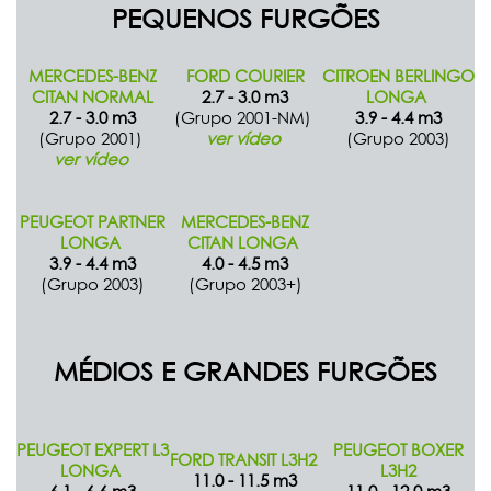
PEQUENOS FURGÕES
MERCEDES-BENZ
FORD COURIER
CITROEN BERLINGO
CITAN NORMAL
2.7 - 3.0 m3
LONGA
2.7 - 3.0 m3
(Grupo 2001-NM)
3.9 - 4.4 m3
(Grupo 2001)
ver vídeo
(Grupo 2003)
ver vídeo
PEUGEOT PARTNER
MERCEDES-BENZ
LONGA
CITAN LONGA
3.9 - 4.4 m3
4.0 - 4.5 m3
(Grupo 2003)
(Grupo 2003+)
MÉDIOS E GRANDES FURGÕES
PEUGEOT EXPERT L3
PEUGEOT BOXER
FORD TRANSIT L3H2
LONGA
L3H2
11.0 - 11.5 m3