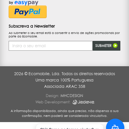
Subscreva a Newsletter
Ao submeter o seu email está a consentir o envio de ações promocionais por
parte da Ecomobile.
Endereço
SUBMETER
de
Email
2026 © Ecomobile, Lda. Todos os direitos reservados
Uma marca 100% Portuguesa
Associada ARAC 358
Design:
MHCDESIGN
Web Development:
A informação disponibilizada, ainda que precisa, não dispensa a sua
confirmação, nem poderá ser considerada vinculativa.