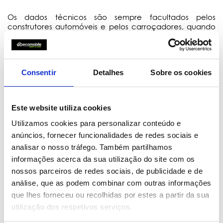
Os dados técnicos são sempre facultados pelos
construtores automóveis e pelos carroçadores, quando
se trata de viaturas chassis-cabine, pelo meio de
consulta online ou em modo físico. Por conseguinte, a
Ecomobile declina qualquer responsabilidade, direta ou
indireta, pelos mesmos, sendo sempre o cliente
Consentir
Detalhes
Sobre os cookies
responsável por averiguar e atestar ao vivo e in loco,
primordialmente nas instalações da Ecomobile, se a
viatura reservada se adequa às suas pretensões. Em
nenhum momento a Ecomobile substitui o cliente pela
Este website utiliza cookies
decisão de qual a viatura comercial ideal para
determinada tarefa.
Utilizamos cookies para personalizar conteúdo e
anúncios, fornecer funcionalidades de redes sociais e
analisar o nosso tráfego. Também partilhamos
Os dados, elementos e caraterísticas, nomeadamente
imagens, disponibilizados nas fichas técnicas não são
informações acerca da sua utilização do site com os
vinculativos nem contratuais. Devem ser sempre
nossos parceiros de redes sociais, de publicidade e de
observados e analisados numa ótica de meramente
análise, que as podem combinar com outras informações
indicativos e próximos da realidade. A Ecomobile
que lhes forneceu ou recolhidas por estes a partir da sua
reserva-se no direito de declinar qualquer lapso ou erro,
nomeadamente nas medidas de caixas de carga ou
utilização dos respetivos serviços.
dimensões exatas das viaturas que se encontram em