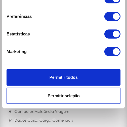
A Ecomobile
consentimento
Balcões (localizações e horários)
Preferências
Condições Gerais de Aluguer
Perguntas e Respostas
Estatísticas
Seguros e Coberturas
Produtos e Serviços
Marketing
Ecomobile Sport
Blog
MOB'50
Permitir todos
Contactos Úteis
RGPD
Permitir seleção
Bicicletas
Contactos Assistência Viagem
Dados Caixa Carga Comerciais