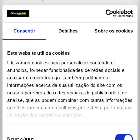
(+351) 256 100 261 (chamada para a rede fixa
nacional)
Dias Úteis e Sábados:
8:00h - 20:00h
Consentir
Detalhes
Sobre os cookies
reservas@ecomobile.pt
Este website utiliza cookies
Utilizamos cookies para personalizar conteúdo e
anúncios, fornecer funcionalidades de redes sociais e
analisar o nosso tráfego. Também partilhamos
informações acerca da sua utilização do site com os
nossos parceiros de redes sociais, de publicidade e de
análise, que as podem combinar com outras informações
que lhes forneceu ou recolhidas por estes a partir da sua
utilização dos respetivos serviços.
Ligações
Seleção
30 Rent
Necessários
de