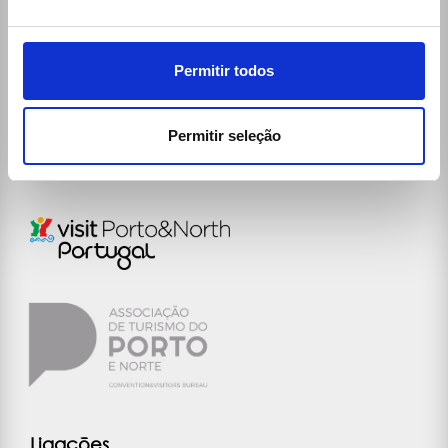
Rua da Aldeia, 375
4535-279 Paços de Brandão Vfr
Permitir todos
(+351) 256 100 261 (chamada para a rede fixa
nacional)
Dias Úteis e Sábados:
8:00h - 20:00h
Permitir seleção
reservas@ecomobile.pt
Ligações