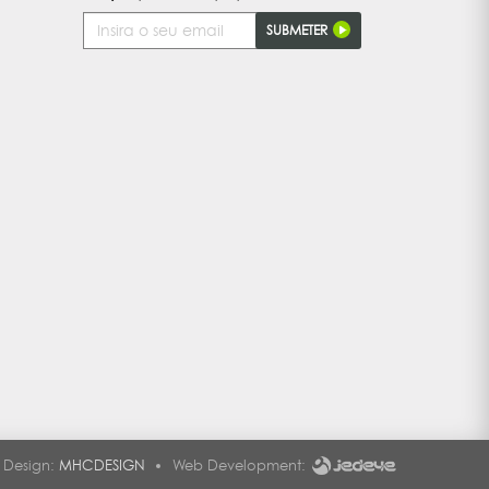
Endereço
SUBMETER
de
Email
Design:
MHCDESIGN
Web Development: