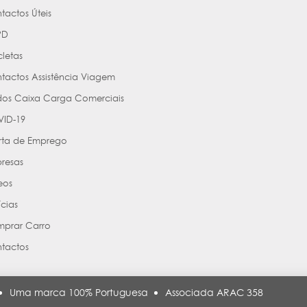
tactos Úteis
PD
cletas
tactos Assistência Viagem
os Caixa Carga Comerciais
ID-19
rta de Emprego
resas
eos
ícias
prar Carro
tactos
Uma marca 100% Portuguesa
Associada ARAC 358