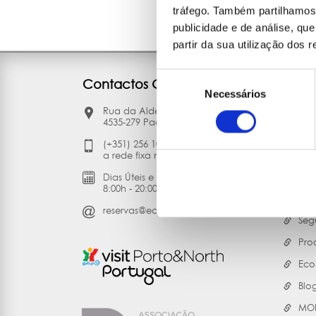
tráfego. Também partilhamos 
publicidade e de análise, q
partir da sua utilização dos 
Seleção
Contactos Gerais
Liga
Necessários
de
consentimento
Rua da Aldeia, 375
30 
4535-279 Paços de Brandão Vfr
A E
(+351) 256 100 261 (chamada para
Bal
a rede fixa nacional)
Con
Dias Úteis e Sábados:
8:00h - 20:00h
Per
reservas@ecomobile.pt
Seg
Pro
Eco
Blo
MOB