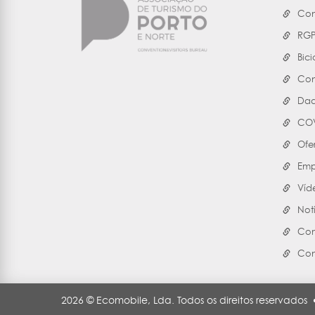
Con
RG
Bici
Con
Dad
COV
Ofe
Emp
Víd
Not
Com
Con
2026 © Ecomobile, Lda. Todos os direitos reservados