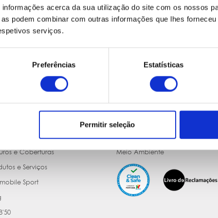
informações acerca da sua utilização do site com os nossos pa
ue as podem combinar com outras informações que lhes forneceu 
respetivos serviços.
ções
Porquê a Ecomobile
Preferências
Estatísticas
Rent
24 Horas de Assistência
comobile
Serviço Rápido e Personalizado
cões (localizações e horários)
Sem Extras e/ou Taxas Adicionais
dições Gerais de Aluguer
5 Passos para Reserva Online
Permitir seleção
guntas e Respostas
Protecção de Dados
uros e Coberturas
Meio Ambiente
dutos e Serviços
mobile Sport
g
'50