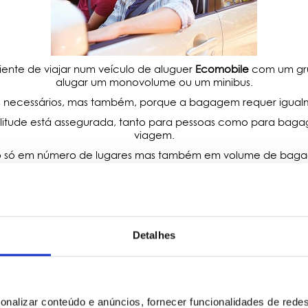
iente de viajar num veículo de aluguer
Ecomobile
com um gru
alugar um monovolume ou um minibus.
es necessários, mas também, porque a bagagem requer igual
mplitude está assegurada, tanto para pessoas como para bagag
viagem.
não só em número de lugares mas também em volume de baga
se podem adequar às suas necessidades.
Não perca tempo nem dinheiro e veja o que temos para si.
empre de lhe disponibilizar os melhores monovolumes de alug
Detalhes
onalizar conteúdo e anúncios, fornecer funcionalidades de redes