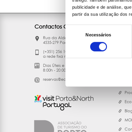
tráfego. Também partilhamos 
publicidade e de análise, q
partir da sua utilização dos 
Contactos Gerais
Liga
Seleção
Necessários
de
Rua da Aldeia, 375
30 
consentimento
4535-279 Paços de Brandão Vfr
A E
(+351) 256 100 261 (chamada para
Bal
a rede fixa nacional)
Con
Dias Úteis e Sábados:
8:00h - 20:00h
Per
reservas@ecomobile.pt
Seg
Pro
Eco
Blo
MOB
Con