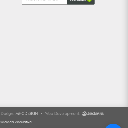
de
Email
Design:
MHCDESIGN
Web Development:
siderada vinculativa.