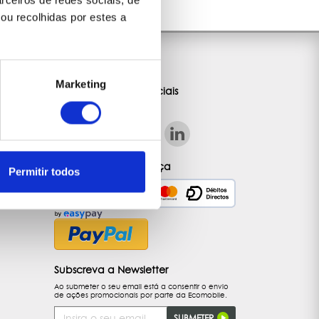
rceiros de redes sociais, de
ou recolhidas por estes a
Comunicação
Marketing
Siga-nos nas redes sociais
Alugue com Segurança
Permitir todos
Subscreva a Newsletter
Ao submeter o seu email está a consentir o envio
de ações promocionais por parte da Ecomobile.
Endereço
SUBMETER