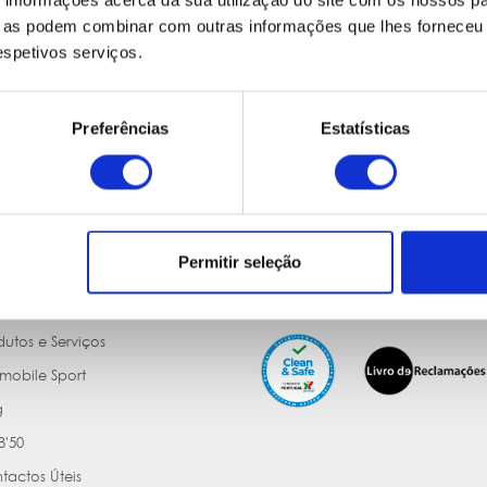
informações acerca da sua utilização do site com os nossos pa
ue as podem combinar com outras informações que lhes forneceu 
respetivos serviços.
ções
Porquê a Ecomobile
Preferências
Estatísticas
Rent
24 Horas de Assistência
comobile
Serviço Rápido e Personalizado
cões (localizações e horários)
Sem Extras e/ou Taxas Adicionais
dições Gerais de Aluguer
5 Passos para Reserva Online
Permitir seleção
guntas e Respostas
Protecção de Dados
uros e Coberturas
Meio Ambiente
dutos e Serviços
mobile Sport
g
'50
tactos Úteis