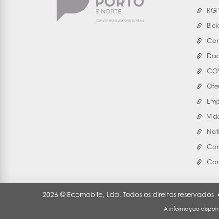
RG
Bici
Con
Dad
COV
Ofe
Emp
Víd
Not
Com
Con
2026 © Ecomobile, Lda. Todos os direitos reservados
A informação disponi