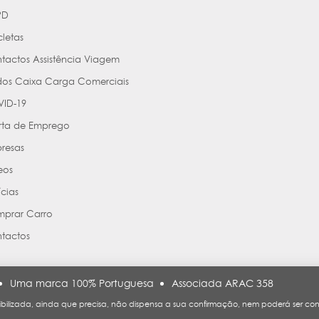
PD
cletas
tactos Assistência Viagem
os Caixa Carga Comerciais
ID-19
rta de Emprego
resas
eos
ícias
prar Carro
tactos
Uma marca 100% Portuguesa
Associada ARAC 358
bilizada, ainda que precisa, não dispensa a sua confirmação, nem poderá ser con